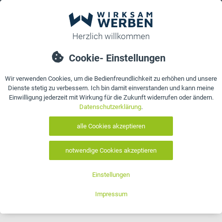
0
Sie sind hier:
Startseite
>
Zahlteller, Kassierteller & Geldschalen für
Laden-Geschäfte
>
Branchen-Motive
Branchen-Motive
0 Artikel gefunden
Leider keine passenden Produkte
gefunden!