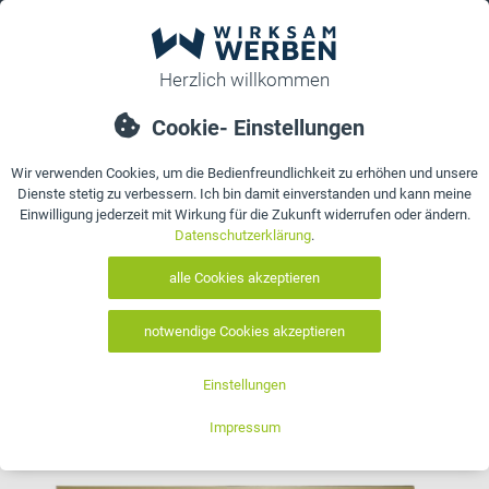
0
Sie sind hier:
Startseite
>
Geschenk-Gutscheine günstig drucken
Geschenk-Gutscheine günstig
drucken
6 Artikel gefunden