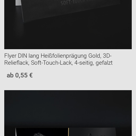
Flyer DIN lang Heißfolienprägung Gold, 3D-
Relieflack, Soft-Touch-Lack, 4-seitig, gefalzt
ab 0,55 €