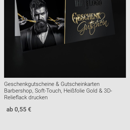
Geschenkgutscheine & Gutscheinkarten
Barbershop, Soft-Touch, Heißfolie Gold & 3D-
Relieflack drucken
ab 0,55 €