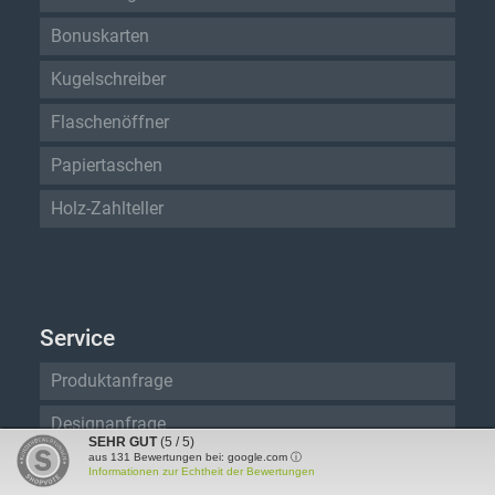
Bonuskarten
Kugelschreiber
Flaschenöffner
Papiertaschen
Holz-Zahlteller
Service
Produktanfrage
Designanfrage
SEHR GUT
(5 / 5)
aus
131
Bewertungen bei: google.com ⓘ
Kontakt
Informationen zur Echtheit der Bewertungen