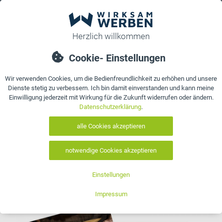
0
Sie sind hier:
Startseite
>
Bonuskarten drucken, individuelle Stempel- &
Kundenkarten gestalten
Bonuskarten drucken,
individuelle Stempel- &
Kundenkarten gestalten
18 Artikel gefunden