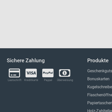
Sichere Zahlung
Produkte
Geschenkguts
Bonuskarten
Lastschrift
Kreditkarte
Paypal
Überweisung
Kugelschreibe
Flaschenöffn
Papiertasche
Holz-Zahltelle