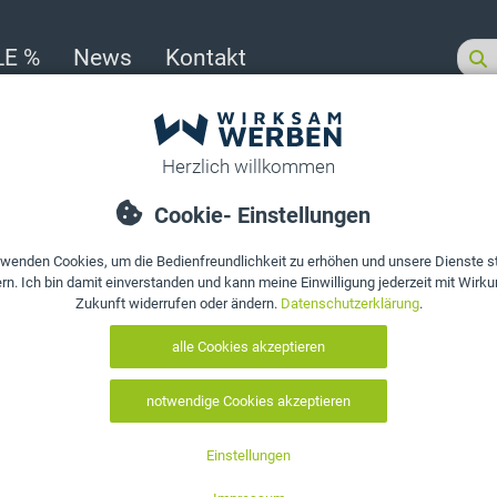
LE %
News
Kontakt
eber
efunden