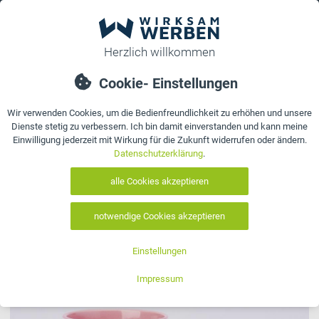
0
Sie sind hier:
Startseite
>
Werbe-Tassen günstig bedrucken lassen
Werbe-Tassen günstig
bedrucken lassen
11 Artikel gefunden