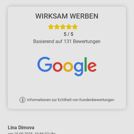
WIRKSAM WERBEN
5
/
5
Basierend auf 131 Bewertungen
Informationen zur Echtheit von Kundenbewertungen
Lina Dimova
am 19.09.2025, 10:56:37 Uhr
a