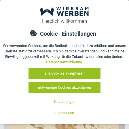
0
Sie sind hier:
Startseite
>
Weltkarte Fototapete drucken
Weltkarte Fototapete drucken
3 Artikel gefunden