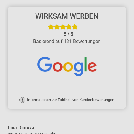
WIRKSAM WERBEN
5
/
5
Basierend auf 131 Bewertungen
Informationen zur Echtheit von Kundenbewertungen
Lina Dimova
am 19.09.2025, 10:56:37 Uhr
a