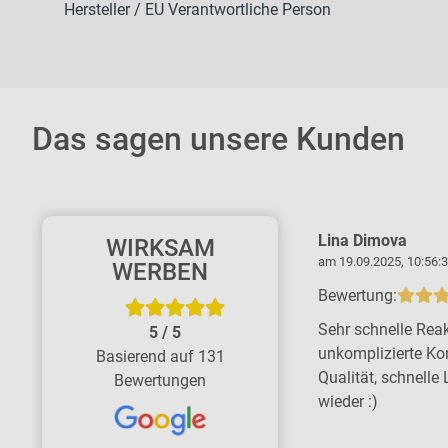
Hersteller / EU Verantwortliche Person
Das sagen unsere Kunden
Kerstin Thiemicke
Lina Dimova
WIRKSAM
am 11.06.2026, 16:37:45 Uhr
am 19.09.2025, 10:56:3
WERBEN
Bewertung:
Bewertung:
Tolle Firma - große Kompetenz, schnell
Sehr schnelle Reak
5
/
5
und zuverlässig. Wir sind rundum
unkomplizierte Ko
Basierend auf 131
zufrieden. Ich empfehle die Firma ohne
Qualität, schnelle 
Bewertungen
Bedenken gern weiter.
wieder :)