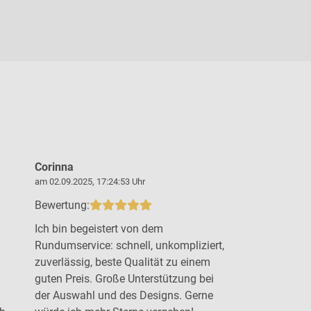
Corinna
Steffen B
am 02.09.2025, 17:24:53 Uhr
am 19.09.2025,
Bewertung:
Bewertung:
Ich bin begeistert von dem
Top Arbeit 
Rundumservice: schnell, unkompliziert,
Beratung u
zuverlässig, beste Qualität zu einem
gewünschten
guten Preis. Große Unterstützung bei
der Auswahl und des Designs. Gerne