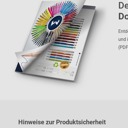
De
D
Entd
und 
(PDF
H
inweise zur Pr
oduk
tsic
herheit