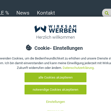
LE %
News
Kontakt
>
Gel-Kugelschreiber mit gummierter Softtouch-Oberfläche und UV-Druck, TAD
Produkt bewerten
Gel-Kugelschr
Softtouch-Obe
TADEJ
Art. Nr.:
10197
EAN:
0695102580682
Farbe auswählen: