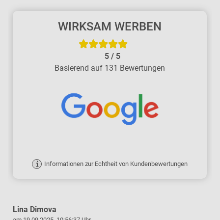
WIRKSAM WERBEN
5
/
5
Basierend auf 131 Bewertungen
Informationen zur Echtheit von Kundenbewertungen
Lina Dimova
am 19.09.2025, 10:56:37 Uhr
a