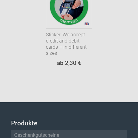
Sticker: We accept
credit and debit
cards – in different
sizes
ab 2,30 €
Produkte
Geschenkgutscheine