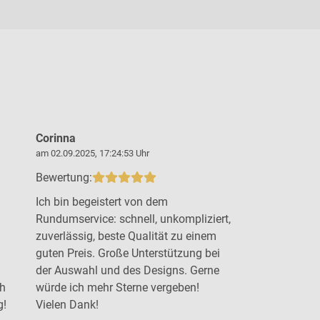
Corinna
Steffen B
am 02.09.2025, 17:24:53 Uhr
am 19.09.2025,
Bewertung:
Bewertung:
Ich bin begeistert von dem
Top Arbeit 
Rundumservice: schnell, unkompliziert,
Beratung u
zuverlässig, beste Qualität zu einem
gewünschten
guten Preis. Große Unterstützung bei
der Auswahl und des Designs. Gerne
ch
würde ich mehr Sterne vergeben!
g!
Vielen Dank!