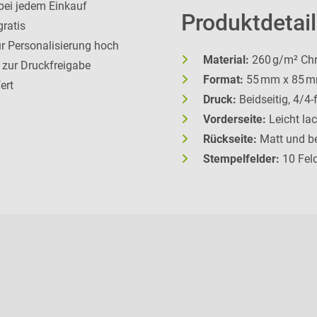
 bei jedem Einkauf
Produktdetail
gratis
r Personalisierung hoch
Material:
260 g/m² Ch
 zur Druckfreigabe
Format:
55 mm x 85 m
ert
Druck:
Beidseitig, 4/4-
Vorderseite:
Leicht lac
Rückseite:
Matt und be
Stempelfelder:
10 Feld