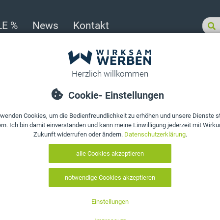
LE %
News
Kontakt
sortiert
>
Werbeartikel für Bäcker & Konditoren
>
Bäcker Bonuskarten & Treueka
Produkt bewerten
Bäcker Bonus
drucken, indiv
Art. Nr.:
10248
Menge auswählen:
auswählen
Lieferung zw. Mi., 12.08.