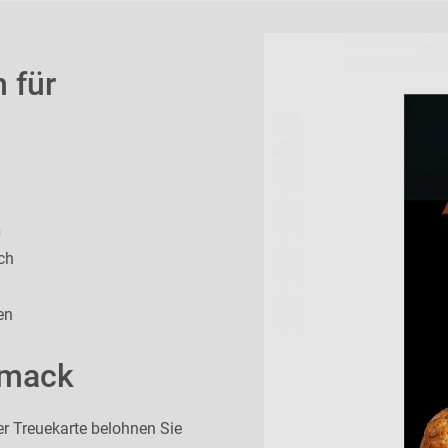
 für
n
ch
en
hmack
er Treuekarte belohnen Sie