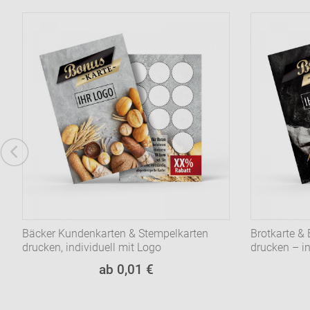
Bäcker Kundenkarten & Stempelkarten
Brotkarte & 
drucken, individuell mit Logo
drucken – in
ab 0,01 €