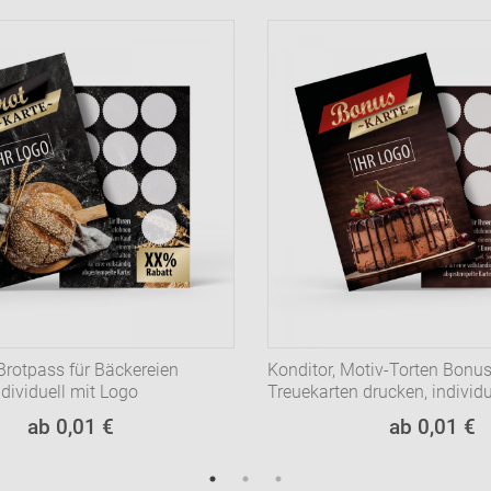
Brotpass für Bäckereien
Konditor, Motiv-Torten Bonu
dividuell mit Logo
Treuekarten drucken, individu
ab 0,01 €
ab 0,01 €