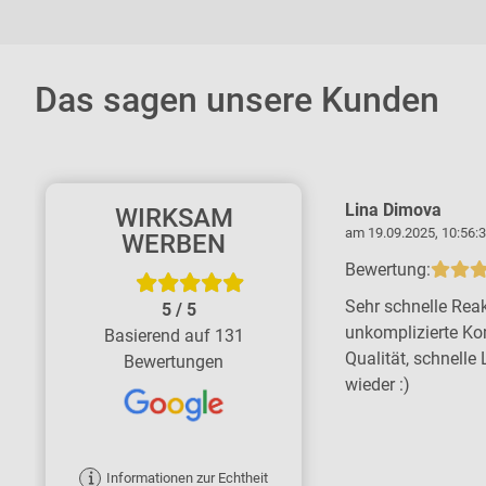
Das sagen unsere Kunden
Kerstin Thiemicke
Lina Dimova
WIRKSAM
am 11.06.2026, 16:37:45 Uhr
am 19.09.2025, 10:56:3
WERBEN
Bewertung:
Bewertung:
Tolle Firma - große Kompetenz, schnell
Sehr schnelle Reak
5
/
5
und zuverlässig. Wir sind rundum
unkomplizierte Ko
Basierend auf 131
zufrieden. Ich empfehle die Firma ohne
Qualität, schnelle 
Bewertungen
Bedenken gern weiter.
wieder :)
Informationen zur Echtheit