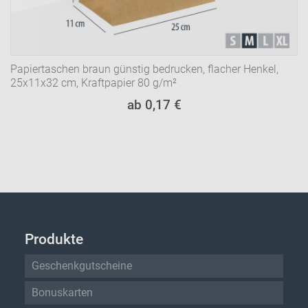
Papiertaschen braun günstig bedrucken, flacher Henkel,
25x11x32 cm, Kraftpapier 80 g/m²
ab 0,17 €
Produkte
Geschenkgutscheine
Bonuskarten