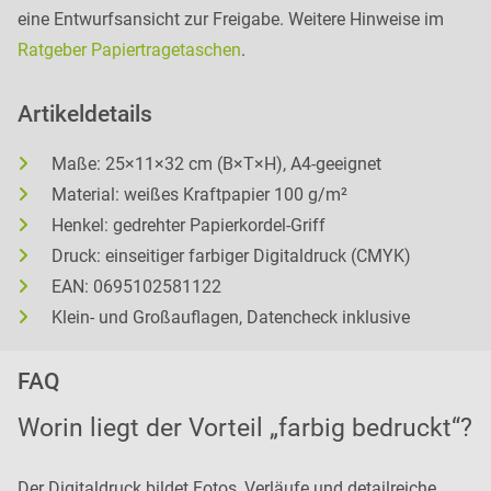
eine Entwurfsansicht zur Freigabe. Weitere Hinweise im
Ratgeber Papiertragetaschen
.
Artikeldetails
Maße: 25×11×32 cm (B×T×H), A4-geeignet
Material: weißes Kraftpapier 100 g/m²
Henkel: gedrehter Papierkordel-Griff
Druck: einseitiger farbiger Digitaldruck (CMYK)
EAN: 0695102581122
Klein- und Großauflagen, Datencheck inklusive
FAQ
Worin liegt der Vorteil „farbig bedruckt“?
Der Digitaldruck bildet Fotos, Verläufe und detailreiche