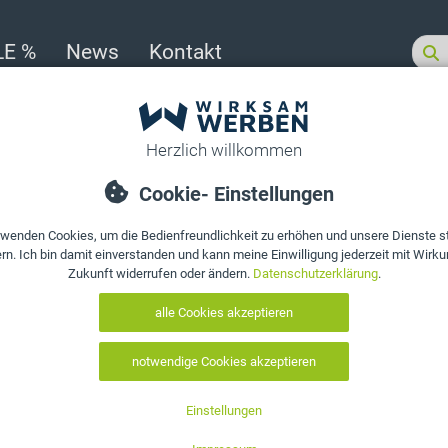
LE %
News
Kontakt
ür Laden-Geschäfte
>
Spain
funden