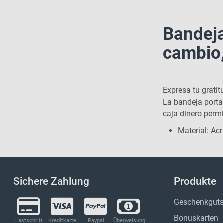
Bandeja
cambio,
Expresa tu gratit
La bandeja porta 
caja dinero permi
Material: Acr
Sichere Zahlung
Produkte
Geschenkguts
Bonuskarten
Lastschrift
Kreditkarte
Paypal
Überweisung