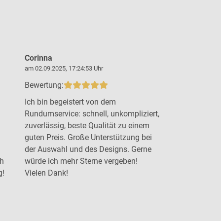
Corinna
Steffen B
am 02.09.2025, 17:24:53 Uhr
am 19.09.2025,
Bewertung:
Bewertung:
Ich bin begeistert von dem
Top Arbeit 
Rundumservice: schnell, unkompliziert,
Beratung u
zuverlässig, beste Qualität zu einem
gewünschten
guten Preis. Große Unterstützung bei
der Auswahl und des Designs. Gerne
ch
würde ich mehr Sterne vergeben!
g!
Vielen Dank!