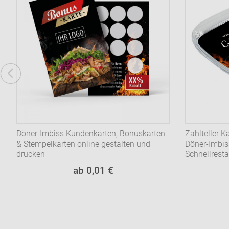
Döner-Imbiss Kundenkarten, Bonuskarten
Zahlteller K
& Stempelkarten online gestalten und
Döner-Imbis
drucken
Schnellrest
ab 0,01 €