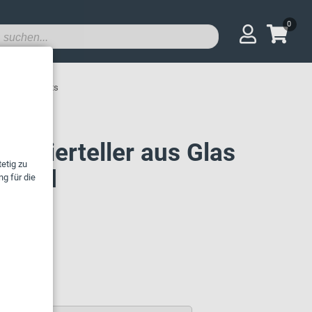
0
nellrestaurants
ssierteller aus Glas
n und
rants