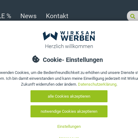
LE %
News
Kontakt
ür Laden-Geschäfte
>
ZAHLTELLER Kassierteller aus Glas für Dönerläden und Sch
Produkt bewerten
ZAHLTELLER Ka
für Dönerläde
Schnellrestau
Art. Nr.:
10071
EAN:
0602343020709
Menge auswählen: