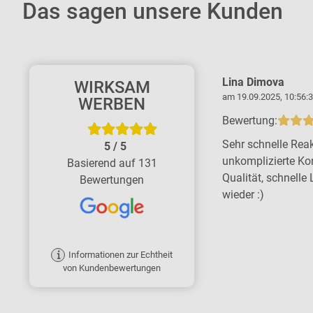
Das sagen unsere Kunden
Kerstin Thiemicke
Lina Dimova
WIRKSAM
am 11.06.2026, 16:37:45 Uhr
am 19.09.2025, 10:56:3
WERBEN
Bewertung:
Bewertung:
Tolle Firma - große Kompetenz, schnell
Sehr schnelle Reak
5
/
5
und zuverlässig. Wir sind rundum
unkomplizierte Ko
Basierend auf 131
zufrieden. Ich empfehle die Firma ohne
Qualität, schnelle 
Bewertungen
Bedenken gern weiter.
wieder :)
Informationen zur Echtheit
von Kundenbewertungen