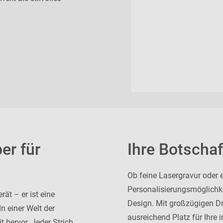
er für
Ihre Botschaft
Ob feine Lasergravur oder 
Personalisierungsmöglichk
ät – er ist eine
Design. Mit großzügigen D
n einer Welt der
ausreichend Platz für Ihre 
t hervor. Jeder Strich