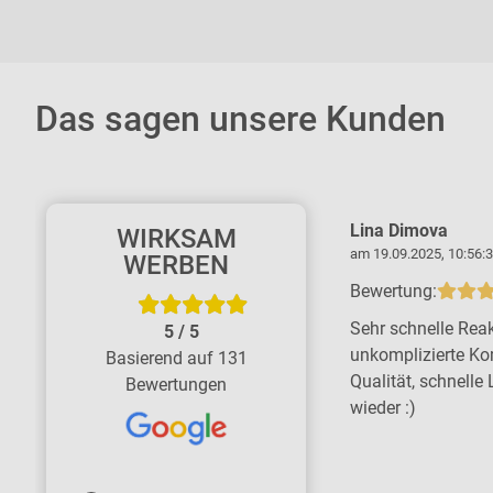
Das sagen unsere Kunden
Kerstin Thiemicke
Lina Dimova
WIRKSAM
am 11.06.2026, 16:37:45 Uhr
am 19.09.2025, 10:56:3
WERBEN
Bewertung:
Bewertung:
Tolle Firma - große Kompetenz, schnell
Sehr schnelle Reak
5
/
5
und zuverlässig. Wir sind rundum
unkomplizierte Ko
Basierend auf 131
zufrieden. Ich empfehle die Firma ohne
Qualität, schnelle 
Bewertungen
Bedenken gern weiter.
wieder :)