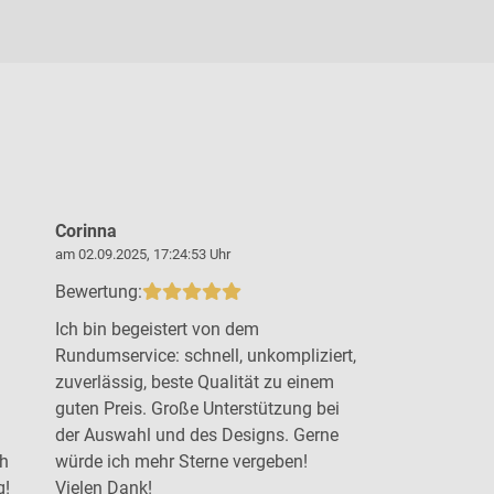
Corinna
Steffen B
am 02.09.2025, 17:24:53 Uhr
am 19.09.2025,
Bewertung:
Bewertung:
Ich bin begeistert von dem
Top Arbeit 
Rundumservice: schnell, unkompliziert,
Beratung u
zuverlässig, beste Qualität zu einem
gewünschten
guten Preis. Große Unterstützung bei
der Auswahl und des Designs. Gerne
ch
würde ich mehr Sterne vergeben!
g!
Vielen Dank!