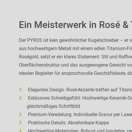
Ein Meisterwerk in Rosé & 
Der PYROS ist kein gewöhnlicher Kugelschreiber – er ist
aus hochwertigem Metall mit einem edlen Titanium-Fi
Roségold, setzt er ein klares Statement: Stil und Raffin
Oberflächenstruktur und das ausgewogene Gewicht v
idealen Begleiter für anspruchsvolle Geschäftsleute, d
Elegantes Design: Rosé-Akzente treffen auf Titan
Exklusives Schreibgefühl: Hochwertige Keramik-G
gleichmäßiges Schriftbild
Premium-Veredelung: Individuelle Gravur per Las
Praktische Details: Abnehmbare Kappe
Hochwertige Materialien: Robust und langlebig, perf