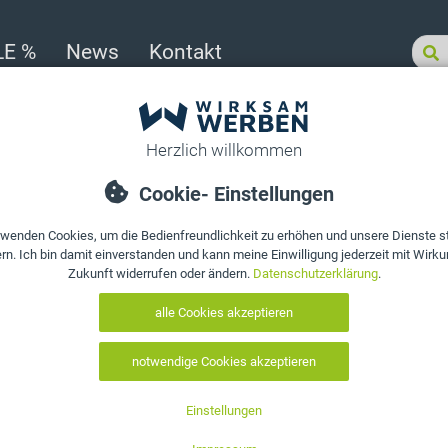
LE %
News
Kontakt
>
Hochwertiger Kugelschreiber mit individueller Gravur – PYROS
Produkt bewerten
Hochwertiger 
individueller
Art. Nr.:
10202
EAN:
0695102580736
Druck auswählen:
auswählen