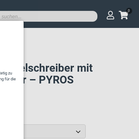
0
Kugelschreiber mit
 Gravur – PYROS