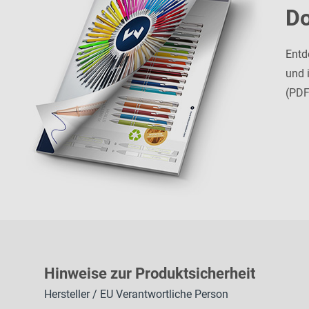
D
Entd
und 
(PDF
H
inweise zur Pr
oduk
tsic
herheit
Hersteller / EU Verantwortliche Person