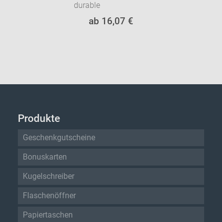
durable
ab 16,07 €
Produkte
Geschenkgutscheine
Bonuskarten
Kugelschreiber
Flaschenöffner
Papiertaschen