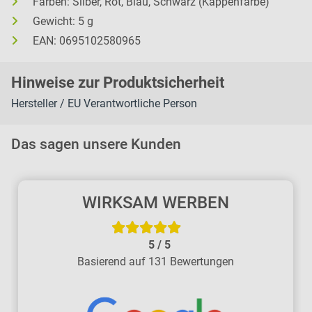
Farben: Silber, Rot, Blau, Schwarz (Kappenfarbe)
Gewicht: 5 g
EAN: 0695102580965
H
inweise zur Pr
oduk
tsic
herheit
Hersteller / EU Verantwortliche Person
Das sagen unsere Kunden
WIRKSAM WERBEN
5
/
5
Basierend auf 131 Bewertungen