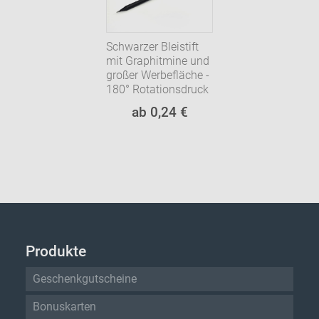
Schwarzer Bleistift
mit Graphitmine und
großer Werbefläche -
180° Rotationsdruck
ab 0,24 €
Produkte
Geschenkgutscheine
Bonuskarten