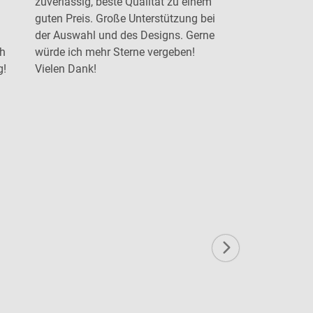
zuverlässig, beste Qualität zu einem
gewünschten
guten Preis. Große Unterstützung bei
der Auswahl und des Designs. Gerne
ch
würde ich mehr Sterne vergeben!
g!
Vielen Dank!