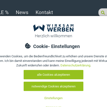
LE %
News
Kontakt
sortiert
>
Gesundheit & Medizin
>
Sprechzeiten- Schild DIN A4, flexibel & besc
Produkt bewerten
Sprechzeiten-
flexibel & bes
Art. Nr.:
10137
Motiv auswählen:
auswählen
Lieferung Di., 11.08.2026