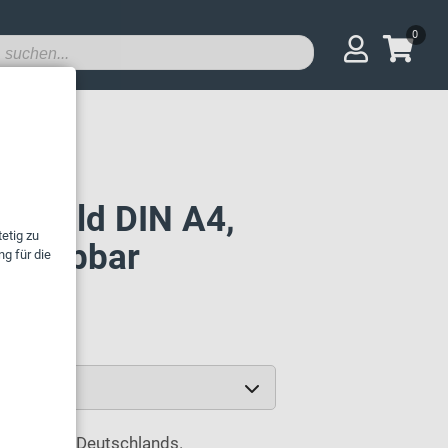
0
hreibbar
 Schild DIN A4,
chreibbar
innerhalb Deutschlands.