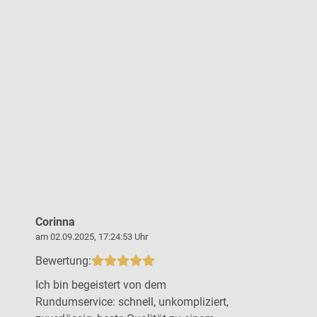
Corinna
Steffen B
am 02.09.2025, 17:24:53 Uhr
am 19.09.2025,
Bewertung:
Bewertung:
Ich bin begeistert von dem
Top Arbeit 
Rundumservice: schnell, unkompliziert,
Beratung u