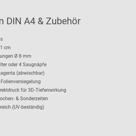
n DIN A4 & Zubehör
as
21 cm
hrungen Ø 8 mm
lter oder 4 Saugnäpfe
magenta (abwischbar)
 Folienversiegelung
irektdruck für 3D‑Tiefenwirkung
Wochen‑ & Sonderzeiten
ereich (UV‑beständig)