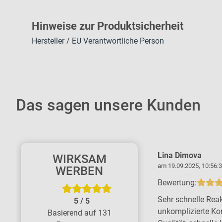
H
inweise zur Pr
oduk
tsic
herheit
Hersteller / EU Verantwortliche Person
Das sagen unsere Kunden
Kerstin Thiemicke
Lina Dimova
WIRKSAM
am 11.06.2026, 16:37:45 Uhr
am 19.09.2025, 10:56:3
WERBEN
Bewertung:
Bewertung:
Tolle Firma - große Kompetenz, schnell
Sehr schnelle Reak
5
/
5
und zuverlässig. Wir sind rundum
unkomplizierte Ko
Basierend auf 131