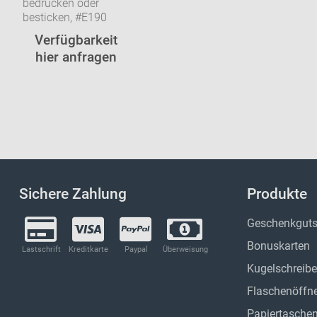
bedrucken oder
besticken, #E190
Verfügbarkeit
hier anfragen
Sichere Zahlung
Produkte
Geschenkguts
Bonuskarten
Lastschrift
Kreditkarte
Paypal
Überweisung
Kugelschreibe
Flaschenöffn
Papiertasche