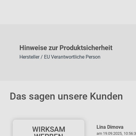
H
inweise zur Pr
oduk
tsic
herheit
Hersteller / EU Verantwortliche Person
Das sagen unsere Kunden
Kerstin Thiemicke
Lina Dimova
WIRKSAM
am 11.06.2026, 16:37:45 Uhr
am 19.09.2025, 10:56:3