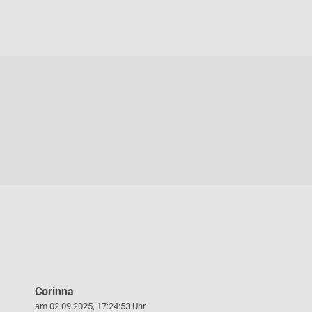
Corinna
Steffen B
am 02.09.2025, 17:24:53 Uhr
am 19.09.2025,