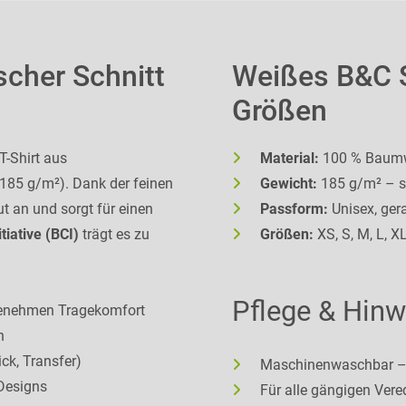
scher Schnitt
Weißes B&C S
Größen
T-Shirt aus
Material:
100 % Baumwo
185 g/m²). Dank der feinen
Gewicht:
185 g/m² – st
ut an und sorgt für einen
Passform:
Unisex, ger
tiative (BCI)
trägt es zu
Größen:
XS, S, M, L, X
Pflege & Hinw
genehmen Tragekomfort
n
ick, Transfer)
Maschinenwaschbar – 
 Designs
Für alle gängigen Ver