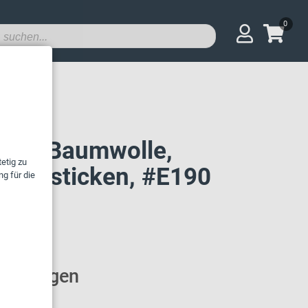
0
eiß, Baumwolle,
r besticken, #E190
r anfragen