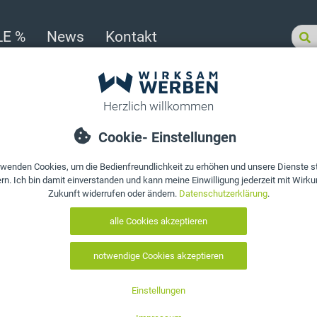
LE %
News
Kontakt
T-Shirt B&C Weiß, Baumwolle, bedrucken oder besticken, #E190
Produkt bewerten
T-Shirt B&C W
bedrucken ode
Art. Nr.:
10242
Verfügbarkeit hie
,
inkl. 19% MwSt.
zzgl. Versandkosten