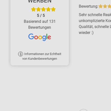
WERBEN
Bewertung:
Bewertung:
Tolle Firma - große Kompetenz, schnell
Sehr schnelle Reak
5
/
5
und zuverlässig. Wir sind rundum
unkomplizierte Ko
Basierend auf 131
zufrieden. Ich empfehle die Firma ohne
Qualität, schnelle 
Bewertungen
Bedenken gern weiter.
wieder :)
Informationen zur Echtheit
von Kundenbewertungen