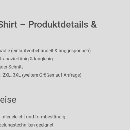
hirt – Produktdetails &
lle (einlaufvorbehandelt & ringgesponnen)
rapazierfähig & langlebig
ader Schnitt
L, 2XL, 3XL (weitere Größen auf Anfrage)
eise
pflegeleicht und formbeständig
edelungstechniken geeignet