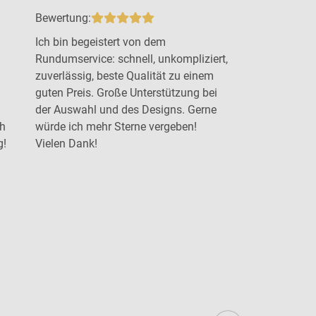
Bewertung:
Bewertung:
Ich bin begeistert von dem
Top Arbeit 
Rundumservice: schnell, unkompliziert,
Beratung u
zuverlässig, beste Qualität zu einem
gewünschten
guten Preis. Große Unterstützung bei
der Auswahl und des Designs. Gerne
ch
würde ich mehr Sterne vergeben!
g!
Vielen Dank!