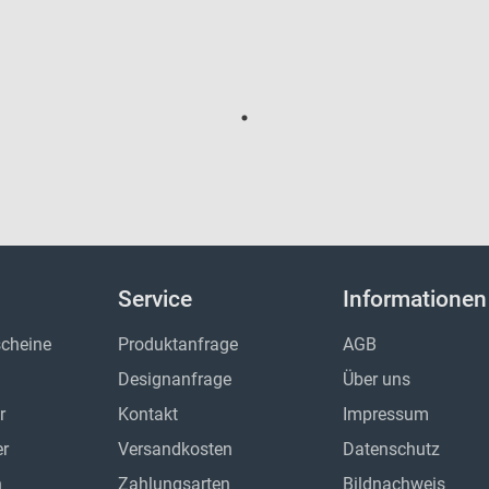
Service
Informationen
cheine
Produktanfrage
AGB
Designanfrage
Über uns
r
Kontakt
Impressum
er
Versandkosten
Datenschutz
n
Zahlungsarten
Bildnachweis