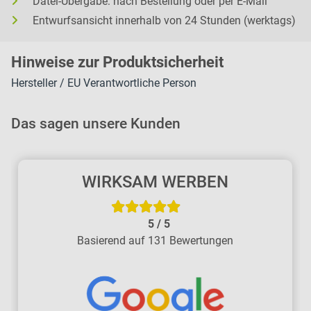
Datei-Übergabe: nach Bestellung oder per E-Mail
Entwurfsansicht innerhalb von 24 Stunden (werktags)
H
inweise zur Pr
oduk
tsic
herheit
Hersteller / EU Verantwortliche Person
Das sagen unsere Kunden
WIRKSAM WERBEN
5
/
5
Basierend auf 131 Bewertungen