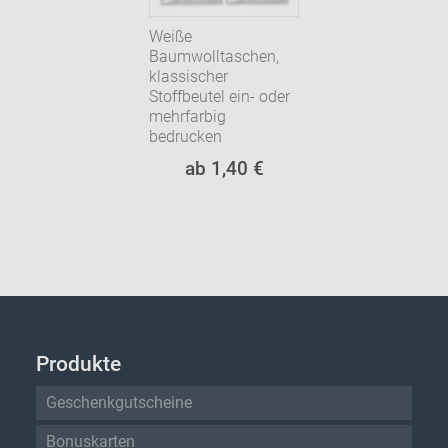
Weiße
Baumwolltaschen,
klassischer
Stoffbeutel ein- oder
mehrfarbig
bedrucken
ab 1,40 €
Produkte
Geschenkgutscheine
Bonuskarten