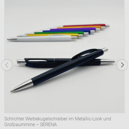
Schlichter Werbekugelschreiber im Metallic-Look und
Großraummine – SERENA