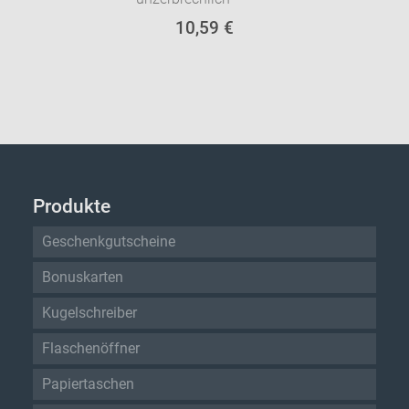
10,59 €
Produkte
Geschenkgutscheine
Bonuskarten
Kugelschreiber
Flaschenöffner
Papiertaschen