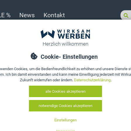
LE %
News
Kontakt
ür Laden-Geschäfte
>
Zahlteller, Kassierteller, Acrylglas, Vielen Dank für den Eink
5
/
5
Zahlteller, Kas
Vielen Dank f
Art. Nr.:
10097
EAN:
0602343020044
Farbe auswählen:
auswählen