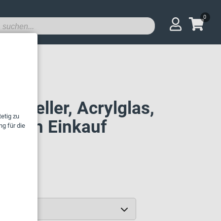
0
auf
sierteller, Acrylglas,
ür den Einkauf