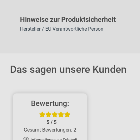
H
inweise zur Pr
oduk
tsic
herheit
Hersteller / EU Verantwortliche Person
Das sagen unsere Kunden
Bewertung:
5
/
5
Gesamt Bewertungen: 2
Informationen zur Echtheit