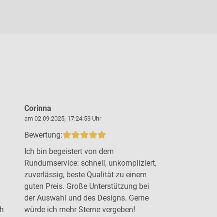
Corinna
Steffen B
am 02.09.2025, 17:24:53 Uhr
am 19.09.2025,
Bewertung:
Bewertung:
Ich bin begeistert von dem
Top Arbeit 
Rundumservice: schnell, unkompliziert,
Beratung u
zuverlässig, beste Qualität zu einem
gewünschten
guten Preis. Große Unterstützung bei
der Auswahl und des Designs. Gerne
ch
würde ich mehr Sterne vergeben!