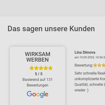
Das sagen unsere Kunden
Kerstin Thiemicke
Lina Dimova
WIRKSAM
am 11.06.2026, 16:37:45 Uhr
am 19.09.2025, 10:56:3
WERBEN
Bewertung:
Bewertung:
Tolle Firma - große Kompetenz, schnell
Sehr schnelle Reak
5
/
5
und zuverlässig. Wir sind rundum
unkomplizierte Ko
Basierend auf 131
zufrieden. Ich empfehle die Firma ohne
Qualität, schnelle 
Bewertungen
Bedenken gern weiter.
wieder :)