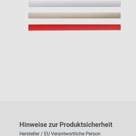
H
inweise zur Pr
oduk
tsic
herheit
Hersteller / EU Verantwortliche Person