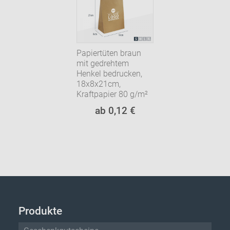
Papiertüten braun
mit gedrehtem
Henkel bedrucken,
18x8x21cm,
Kraftpapier 80 g/m²
ab 0,12 €
Produkte