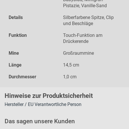
Pistazie, Vanille-Sand
Details
Silberfarbene Spitze, Clip
und Beschläge
Funktion
Touch-Funktion am
Drückerende
Mine
Großraummine
Länge
14,5 cm
Durchmesser
1,0 cm
H
inweise zur Pr
oduk
tsic
herheit
Hersteller / EU Verantwortliche Person
Das sagen unsere Kunden