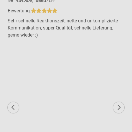
am 19.09.2025, 10:56:37 Uhr
a
Bewertung:
Sehr schnelle Reaktionszeit, nette und unkomplizierte
Kommunikation, super Qualität, schnelle Lieferung,
gerne wieder :)