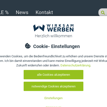
LE %
News
Kontakt
ür Laden-Geschäfte
>
Zahlmatte, Thekenauflage, rot bedruckt, rutsch- & kratzfest
Produkt bewerten
Zahlmatte, Th
bedruckt, ruts
unzerbrechlic
Art. Nr.:
10105
EAN:
0602343020723
Lieferung Di., 11.08.2026