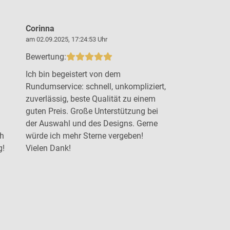
Corinna
Steffen B
am 02.09.2025, 17:24:53 Uhr
am 19.09.2025,
Bewertung:
Bewertung:
Ich bin begeistert von dem
Top Arbeit 
Rundumservice: schnell, unkompliziert,
Beratung u
zuverlässig, beste Qualität zu einem
gewünschten
guten Preis. Große Unterstützung bei
der Auswahl und des Designs. Gerne
ch
würde ich mehr Sterne vergeben!
g!
Vielen Dank!