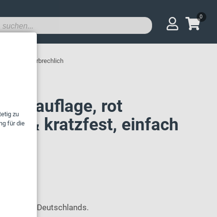
0
, einfach unzerbrechlich
ekenauflage, rot
ch- & kratzfest, einfach
h
innerhalb Deutschlands.