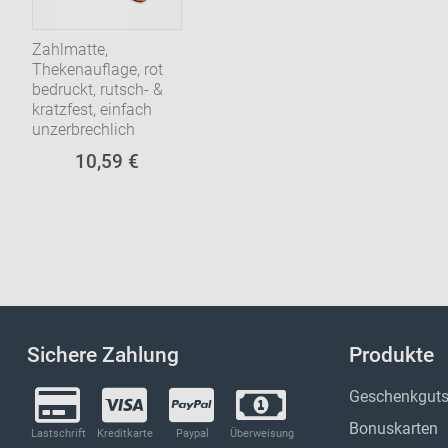
Zahlmatte,
Thekenauflage, rot
bedruckt, rutsch- &
kratzfest, einfach
unzerbrechlich
10,59 €
Sichere Zahlung
Produkte
Geschenkguts
Bonuskarten
Lastschrift
Kreditkarte
Paypal
Überweisung