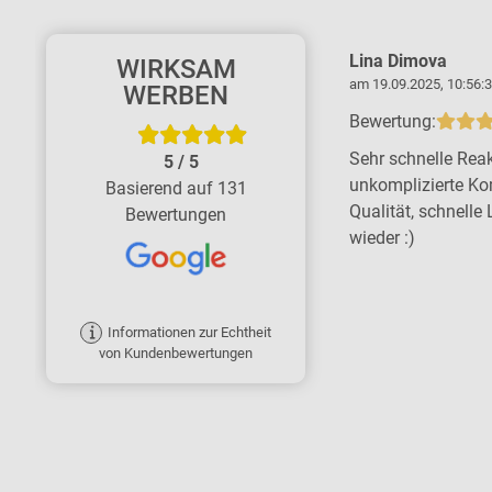
Kerstin Thiemicke
Lina Dimova
WIRKSAM
am 11.06.2026, 16:37:45 Uhr
am 19.09.2025, 10:56:3
WERBEN
Bewertung:
Bewertung:
Tolle Firma - große Kompetenz, schnell
Sehr schnelle Reak
5
/
5
und zuverlässig. Wir sind rundum
unkomplizierte Ko
Basierend auf 131
zufrieden. Ich empfehle die Firma ohne
Qualität, schnelle 
Bewertungen
Bedenken gern weiter.
wieder :)
Informationen zur Echtheit
von Kundenbewertungen