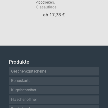
Apotheken,
Glasauflage
ab 17,73 €
Produkte
Geschenkgutscheine
Bonuskarten
Kugelschreiber
Flaschenöffner