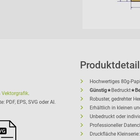
Produktdetail
Hochwertiges 80g-Papi
Günstig
★Bedruckt★
Be
s
Vektorgrafik
.
Robuster, gedrehter He
te: PDF, EPS, SVG oder AI.
Erhältlich in kleinen 
Unbedruckt oder individ
Professioneller Daten
Druckfläche Kleinseri