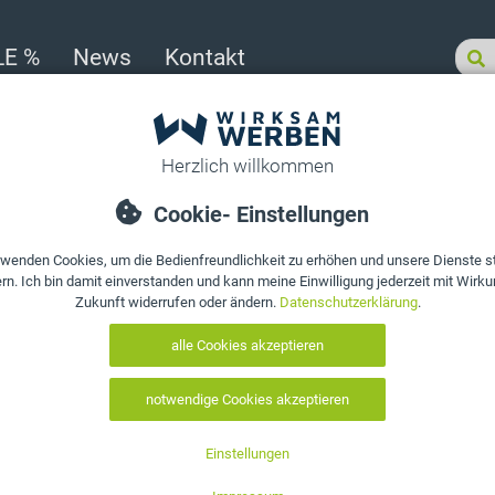
LE %
News
Kontakt
sortiert
>
Werbeartikel für Fleischer & Metzger
>
Papiertaschen braun mit gedr
Produkt bewerten
Papiertasche
Henkel bedru
Kraftpapier 8
Art. Nr.:
10145
EAN:
0660357285316
Druck auswählen: